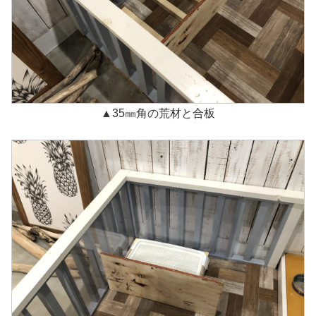
▲35㎜角の荒材と合板