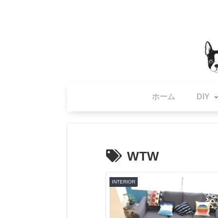
ホーム
DIY
WTW
INTERIOR