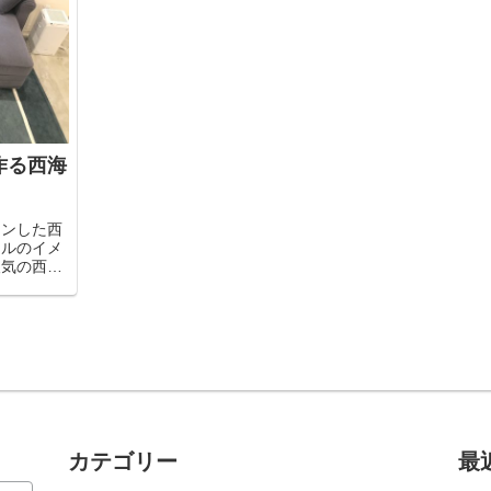
作る西海
ョンした西
イルのイメ
人気の西海
取り扱う
ンテリアな
させてもら
カテゴリー
最