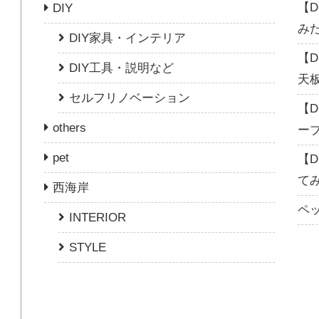
【
DIY
み
DIY家具・インテリア
【
DIY工具・説明など
天
セルフリノベーション
【
others
ー
pet
【
て
西海岸
ペ
INTERIOR
STYLE